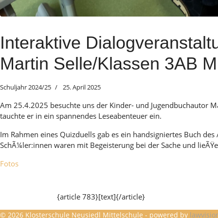
Interaktive Dialogveranstal
Martin Selle/Klassen 3AB Mi
Schuljahr 2024/25
25. April 2025
Am 25.4.2025 besuchte uns der Kinder- und Jugendbuchautor Ma
tauchte er in ein spannendes Leseabenteuer ein.
Im Rahmen eines Quizduells gab es ein handsigniertes Buch des 
SchÃ¼ler:innen waren mit Begeisterung bei der Sache und lieÃŸ
Fotos
{article 783}[text]{/article}
© 2026 Klosterschule Neusiedl Mittelschule - powered by
lawvisio