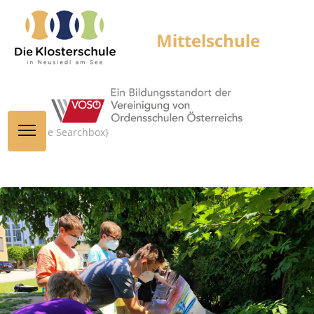
{module Searchbox}