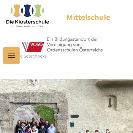
{module Searchbox}