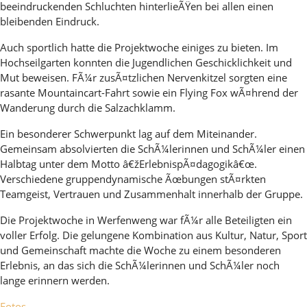
beeindruckenden Schluchten hinterlieÃŸen bei allen einen
bleibenden Eindruck.
Auch sportlich hatte die Projektwoche einiges zu bieten. Im
Hochseilgarten konnten die Jugendlichen Geschicklichkeit und
Mut beweisen. FÃ¼r zusÃ¤tzlichen Nervenkitzel sorgten eine
rasante Mountaincart-Fahrt sowie ein Flying Fox wÃ¤hrend der
Wanderung durch die Salzachklamm.
Ein besonderer Schwerpunkt lag auf dem Miteinander.
Gemeinsam absolvierten die SchÃ¼lerinnen und SchÃ¼ler einen
Halbtag unter dem Motto â€žErlebnispÃ¤dagogikâ€œ.
Verschiedene gruppendynamische Ãœbungen stÃ¤rkten
Teamgeist, Vertrauen und Zusammenhalt innerhalb der Gruppe.
Die Projektwoche in Werfenweng war fÃ¼r alle Beteiligten ein
voller Erfolg. Die gelungene Kombination aus Kultur, Natur, Sport
und Gemeinschaft machte die Woche zu einem besonderen
Erlebnis, an das sich die SchÃ¼lerinnen und SchÃ¼ler noch
lange erinnern werden.
Fotos