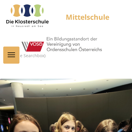
{module Searchbox}