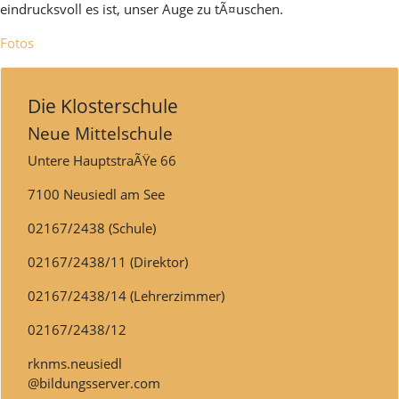
eindrucksvoll es ist, unser Auge zu tÃ¤uschen.
Fotos
Die Klosterschule
Neue Mittelschule
Untere HauptstraÃŸe 66
7100 Neusiedl am See
02167/2438 (Schule)
02167/2438/11 (Direktor)
02167/2438/14 (Lehrerzimmer)
02167/2438/12
rknms.neusiedl
@bildungsserver.com