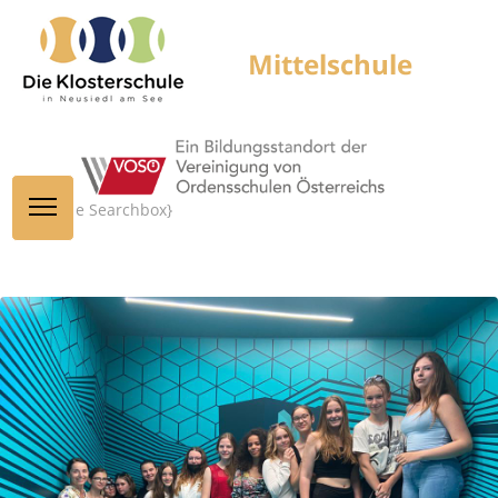
{module Searchbox}