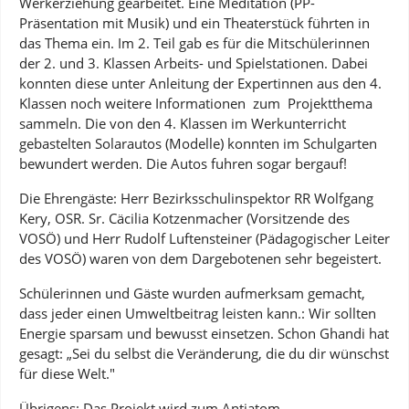
Werkerziehung gearbeitet. Eine Meditation (PP-
Präsentation mit Musik) und ein Theaterstück führten in
das Thema ein. Im 2. Teil gab es für die Mitschülerinnen
der 2. und 3. Klassen Arbeits- und Spielstationen. Dabei
konnten diese unter Anleitung der Expertinnen aus den 4.
Klassen noch weitere Informationen zum Projektthema
sammeln. Die von den 4. Klassen im Werkunterricht
gebastelten Solarautos (Modelle) konnten im Schulgarten
bewundert werden. Die Autos fuhren sogar bergauf!
Die Ehrengäste: Herr Bezirksschulinspektor RR Wolfgang
Kery, OSR. Sr. Cäcilia Kotzenmacher (Vorsitzende des
VOSÖ) und Herr Rudolf Luftensteiner (Pädagogischer Leiter
des VOSÖ) waren von dem Dargebotenen sehr begeistert.
Schülerinnen und Gäste wurden aufmerksam gemacht,
dass jeder einen Umweltbeitrag leisten kann.: Wir sollten
Energie sparsam und bewusst einsetzen. Schon Ghandi hat
gesagt: „Sei du selbst die Veränderung, die du dir wünschst
für diese Welt."
Übrigens: Das Projekt wird zum Antiatom