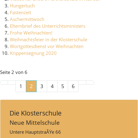
Hungertuch
Fastenzeit
Aschermittwoch
Elternbrief des Unterrichtsministers
Frohe Weihnachten!
Weihnachtsfeier in der Klosterschule
Wortgottesdienst vor Weihnachten
Krippensegnung 2020
Seite 2 von 6
1
2
3
4
5
6
Die Klosterschule
Neue Mittelschule
Untere HauptstraÃŸe 66