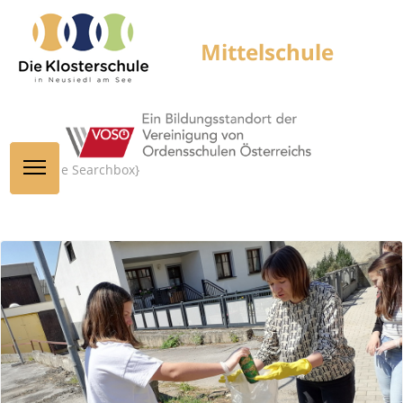
{module Searchbox}